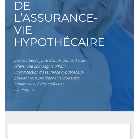
DE
L’ASSURANCE-
VIE
HYPOTHÉCAIRE
Les courtiers hypothécaires peuvent vous
référer une compagnie offrant
uneprotection d’assurance hypothécaire,
pouvant vous protéger ainsi que votre
famille et ce, à des coûts très
avantageux.