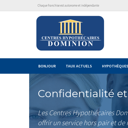
Chaque franchise est autonome et indépendante
BONJOUR
TAUX ACTUELS
HYPOTHÈQUE
Confidentialité et
Les Centres Hypothécaires Domi
offrir un service hors pair et d